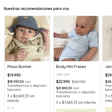
Nuestras recomendaciones para vos
Piluso Bonnet
Body Mini Frases
Jar
-
8
% OFF
$19.990
$29
$22.990
$24.990
$18.990,50
con
$28
Transferencia o depósito
Tran
$21.840,50
con
bancario
ban
Transferencia o depósito
3
x
$6.663,33
sin
3
x
bancario
interés
inte
3
x
$7.663,33
sin interés
+1