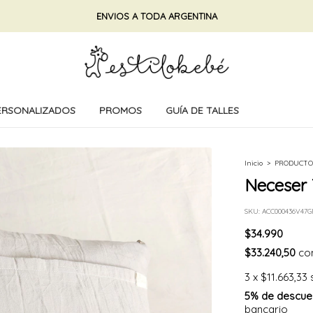
ENVIOS A TODA ARGENTINA
ERSONALIZADOS
PROMOS
GUÍA DE TALLES
Inicio
>
PRODUCTO
Neceser 
SKU:
ACC000436V47G
$34.990
$33.240,50
co
3
x
$11.663,33
5% de descue
bancario