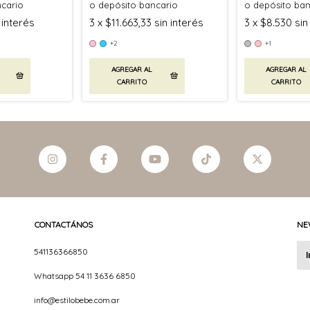
ncario
o depósito bancario
o depósito ban
 interés
3
x
$11.663,33
sin interés
3
x
$8.530
sin
+2
+1
AGREGAR AL
AGREGAR AL
CARRITO
CARRITO
CONTACTÁNOS
NE
541136366850
Whatsapp 54 11 3636 6850
info@estilobebe.com.ar