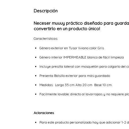
Descripción
Neceser muuuy práctico diseñado para guardar 
convertirlo en un producto único!
Características:
Géne
ro exterior en Tusor liviano color Gris
Género interior IMPERMEABLE blanco de fácil limpieza
Incluye presilla lateral con mosquetón para colgarlo del c
Presenta Bolsillo exterior para más guardado
Medidas: Largo 35 cm Alto 20 cm Base 10 cm.
Facilmente lavable: directo al lavarropas y no requiere p
Aclaraciones
Para este producto personalizado hay que adicionar 1-2 d