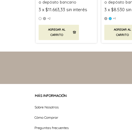
o depósito bancario
o depósito ba
3
x
$11.663,33
sin interés
3
x
$8.530
sin
+2
+1
AGREGAR AL
AGREGAR AL
CARRITO
CARRITO
MÁS INFORMACIÓN
Sobre Nosotros
Cómo Comprar
Preguntas frecuentes