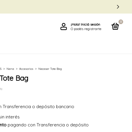
0
¡Hola!
Iniciá sesión
O podés registrarte
S
>
Nena
>
Accesorios
>
Neceser Tote Bag
Tote Bag
RI
n
Transferencia o depósito bancario
sin interés
nto
pagando con Transferencia o depósito