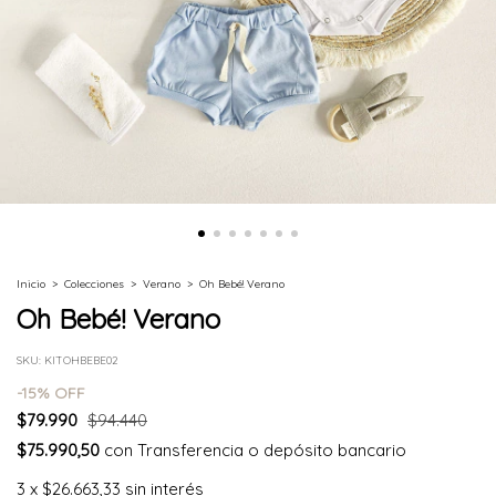
Inicio
>
Colecciones
>
Verano
>
Oh Bebé! Verano
Oh Bebé! Verano
SKU:
KITOHBEBE02
-
15
% OFF
$79.990
$94.440
$75.990,50
con
Transferencia o depósito bancario
3
x
$26.663,33
sin interés