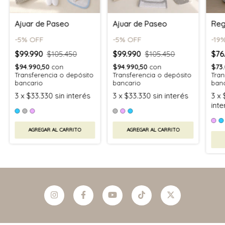
Ajuar de Paseo
Ajuar de Paseo
Reg
-
5
% OFF
-
5
% OFF
-
19
%
$99.990
$105.450
$99.990
$105.450
$76
$94.990,50
con
$94.990,50
con
$73
Transferencia o depósito
Transferencia o depósito
Tran
bancario
bancario
ban
3
x
$33.330
sin interés
3
x
$33.330
sin interés
3
x
inte
AGREGAR AL CARRITO
AGREGAR AL CARRITO