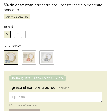
5% de descuento
pagando con Transferencia o depósito
bancario
Ver más detalles
Talle:
S
S
M
L
Color:
Celeste
PARA QUE TU REGALO SEA ÚNICO
Ingresá el nombre a bordar
(opcional)
0/13
· Máximo 13 caracteres.