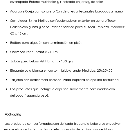
es
tampada Butoné multicolor y ribe
teada en jersey de color
Adorable Oveja con sonajero. Con detalles artesanales bordados a mano.
Cambiador Extra Mullido confeccionado en exterior en género Tusor.
Relleno con guata y capa interior pástica para su fácil limpieza. Medidas:
65 x 43 cm.
Botitas puro algodón con terminación en picót.
Shampoo Petit Enfant x 240 ml
Jabón para bebés Petit Enfant x 100 grs
Elegante caja blanca en cartón rígido grande. Medidas: 25x25x25
Tarjetón con dedicatoria personalizada impresa en opalina texturada
Los productos que incluye la caja son suavemente perfumados con
delicada fragancia bebé.
Packaging
Los productos son perfumados con delicada fragancia bebé y se envuelven
en papel de seda dentro de una elegante caja de cartón grande blanca