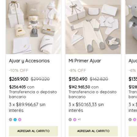
Ajuar y Accesorios
Mi Primer Ajuar
Aju
-
10
% OFF
-
8
% OFF
-
6
%
$269.900
$299.220
$150.490
$162.820
$13
$256.405
con
$142.965,50
con
$128
Transferencia o depósito
Transferencia o depósito
Tran
bancario
bancario
ban
3
x
$89.966,67
sin
3
x
$50.163,33
sin
3
x
interés
interés
inte
+1
AGREGAR AL CARRITO
AGREGAR AL CARRITO