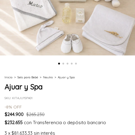
Inicio
>
Sets para Bebé
>
Neutro
>
Ajuar y Spa
Ajuar y Spa
SKU:
KITAJUYSPA01
-
8
% OFF
$244.900
$265.230
$232.655
con
Transferencia o depósito bancario
3
x
$81.633,33
sin interés