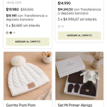
-
40
% OFF
$14.990
$19.980
$33.300
$14.240,50
con
Transferencia
o depósito bancario
$18.981
con
Transferencia o
3
x
$4.996,67
sin interés
depósito bancario
3
x
$6.660
sin interés
+1
+1
AGREGAR AL CARRITO
AGREGAR AL CARRITO
Gorrito Pom Pom
Set Mi Primer Abrigo