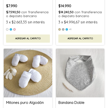
$7.990
$14.990
$7.590,50
con
Transferencia
$14.240,50
con
Transferencia
o depósito bancario
o depósito bancario
3
x
$2.663,33
sin interés
3
x
$4.996,67
sin interés
+1
AGREGAR AL CARRITO
AGREGAR AL CARRITO
Mitones puro Algodón
Bandana Doble