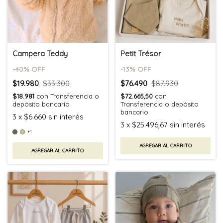
Campera Teddy
Petit Trésor
-
40
% OFF
-
13
% OFF
$19.980
$33.300
$76.490
$87.930
$18.981
con
Transferencia o
$72.665,50
con
depósito bancario
Transferencia o depósito
bancario
3
x
$6.660
sin interés
3
x
$25.496,67
sin interés
+1
AGREGAR AL CARRITO
AGREGAR AL CARRITO