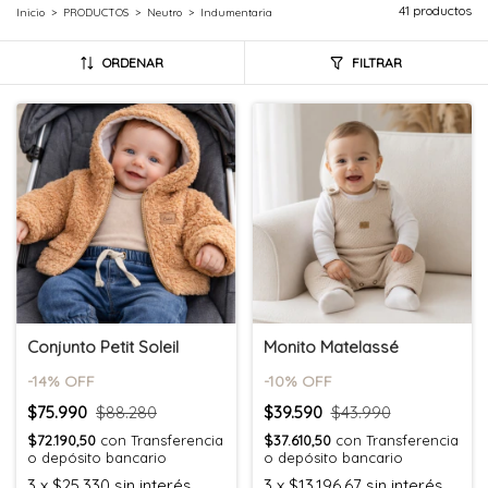
41 productos
Inicio
>
PRODUCTOS
>
Neutro
>
Indumentaria
ORDENAR
FILTRAR
Conjunto Petit Soleil
Monito Matelassé
-
14
% OFF
-
10
% OFF
$75.990
$88.280
$39.590
$43.990
$72.190,50
con
Transferencia
$37.610,50
con
Transferencia
o depósito bancario
o depósito bancario
3
x
$25.330
sin interés
3
x
$13.196,67
sin interés