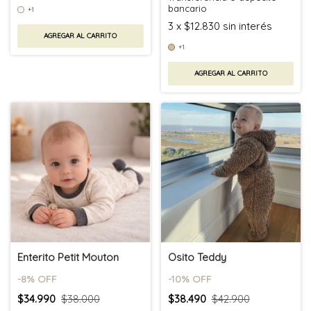
bancario
+1
3
x
$12.830
sin interés
AGREGAR AL CARRITO
+1
AGREGAR AL CARRITO
Enterito Petit Mouton
Osito Teddy
-
8
% OFF
-
10
% OFF
$34.990
$38.000
$38.490
$42.900