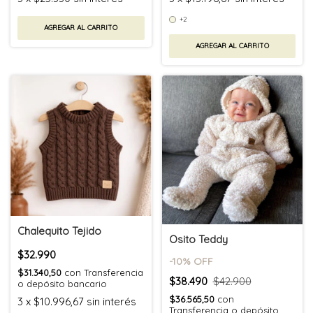
+2
AGREGAR AL CARRITO
AGREGAR AL CARRITO
Chalequito Tejido
Osito Teddy
$32.990
-
10
% OFF
$31.340,50
con
Transferencia
$38.490
$42.900
o depósito bancario
$36.565,50
con
3
x
$10.996,67
sin interés
Transferencia o depósito