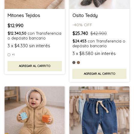
Mitones Tejidos
Osito Teddy
-
40
% OFF
$12.990
$25.740
$42.900
$12.340,50
con
Transferencia
o depósito bancario
$24.453
con
Transferencia o
3
x
$4.330
sin interés
depósito bancario
3
x
$8.580
sin interés
+1
AGREGAR AL CARRITO
AGREGAR AL CARRITO