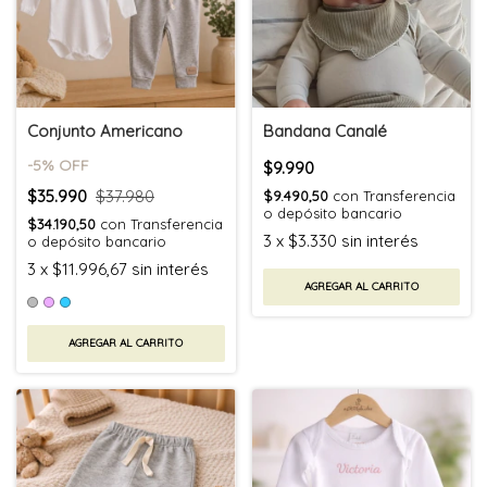
Conjunto Americano
Bandana Canalé
-
5
% OFF
$9.990
$35.990
$37.980
$9.490,50
con
Transferencia
o depósito bancario
$34.190,50
con
Transferencia
3
x
$3.330
sin interés
o depósito bancario
3
x
$11.996,67
sin interés
AGREGAR AL CARRITO