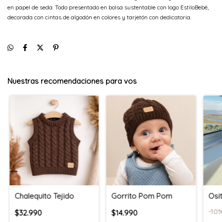
en papel de seda. Todo presentado en bolsa sustentable con logo EstiloBebé,
decorada con cintas de algodón en colores y tarjetón con dedicatoria.
Nuestras recomendaciones para vos
Chalequito Tejido
Gorrito Pom Pom
Osi
-
10
%
$32.990
$14.990