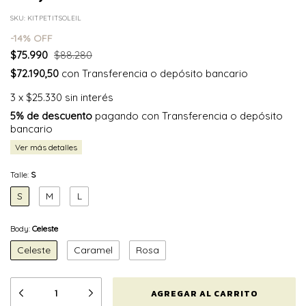
SKU:
KITPETITSOLEIL
-
14
% OFF
$75.990
$88.280
$72.190,50
con
Transferencia o depósito bancario
3
x
$25.330
sin interés
5% de descuento
pagando con Transferencia o depósito
bancario
Ver más detalles
Talle:
S
S
M
L
Body:
Celeste
Celeste
Caramel
Rosa