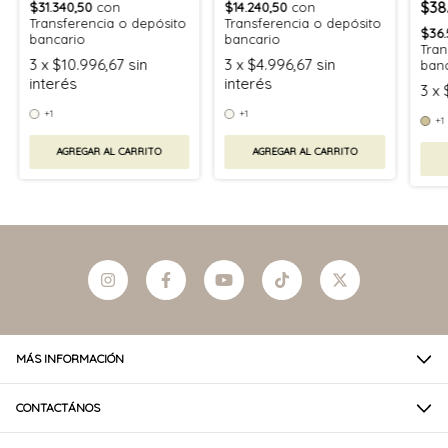
$38
$31.340,50
con
$14.240,50
con
Transferencia o depósito
Transferencia o depósito
$36.
bancario
bancario
Tran
3
x
$10.996,67
sin
3
x
$4.996,67
sin
ban
interés
interés
3
x
+1
+1
+1
AGREGAR AL CARRITO
AGREGAR AL CARRITO
MÁS INFORMACIÓN
CONTACTÁNOS