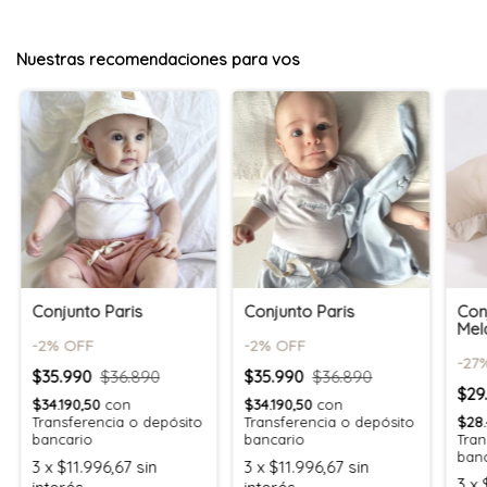
Nuestras recomendaciones para vos
Conjunto Paris
Conjunto Paris
Con
Mel
-
2
% OFF
-
2
% OFF
-
27
$35.990
$36.890
$35.990
$36.890
$29
$34.190,50
con
$34.190,50
con
Transferencia o depósito
Transferencia o depósito
$28
bancario
bancario
Tran
ban
3
x
$11.996,67
sin
3
x
$11.996,67
sin
3
x