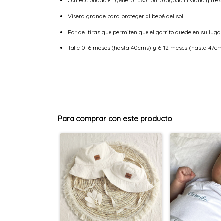
Confeccionado en género tusor puro algodón liviano y fres
Visera grande para proteger al bebé del sol.
Par de tiras que permiten que el gorrito quede en su lugar 
Talle 0-6 meses (hasta 40cms) y 6-12 meses (hasta 47cm
Para comprar con este producto