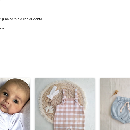
co.
y no se vuele con el viento.
s).