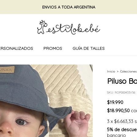
ENVIOS A TODA ARGENTINA
ERSONALIZADOS
PROMOS
GUÍA DE TALLES
Inicio
>
Colecciones
Piluso B
SKU:
ROP000433V56
$19.990
$18.990,50
co
3
x
$6.663,33
s
5% de descue
bancario