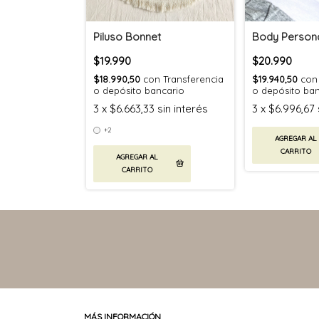
Piluso Bonnet
Body Persona
$19.990
$20.990
$18.990,50
con
Transferencia
$19.940,50
con
o depósito bancario
o depósito ba
3
x
$6.663,33
sin interés
3
x
$6.996,67
+2
AGREGAR AL
CARRITO
AGREGAR AL
CARRITO
MÁS INFORMACIÓN