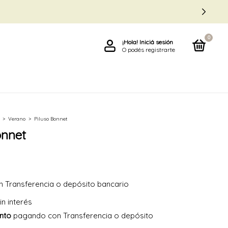
0
¡Hola!
Iniciá sesión
O podés registrarte
>
Verano
>
Piluso Bonnet
onnet
n
Transferencia o depósito bancario
in interés
nto
pagando con Transferencia o depósito