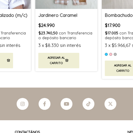
lizado (m/c)
Jardinero Caramel
Bombachudo 
$24.990
$17.900
Transferencia
$23.740,50
con
Transferencia
$17.005
con
Tr
ncario
o depósito bancario
depósito banca
sin interés
3
x
$8.330
sin interés
3
x
$5.966,67
AGREGAR AL
CARRITO
CONTACTÁNOS
NE