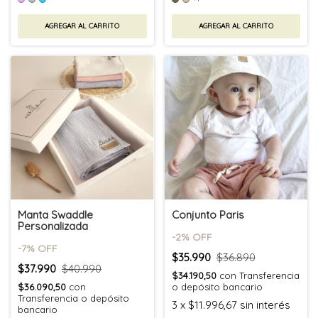
AGREGAR AL CARRITO
AGREGAR AL CARRITO
Manta Swaddle
Conjunto Paris
Personalizada
-
2
% OFF
-
7
% OFF
$35.990
$36.890
$37.990
$40.990
$34.190,50
con
Transferencia
$36.090,50
con
o depósito bancario
Transferencia o depósito
3
x
$11.996,67
sin interés
bancario