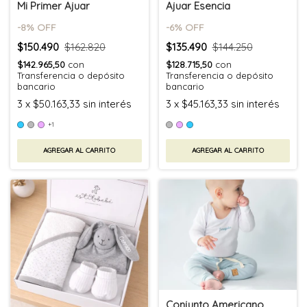
Mi Primer Ajuar
Ajuar Esencia
-
8
% OFF
-
6
% OFF
$150.490
$162.820
$135.490
$144.250
$142.965,50
con
$128.715,50
con
Transferencia o depósito
Transferencia o depósito
bancario
bancario
3
x
$50.163,33
sin interés
3
x
$45.163,33
sin interés
+1
AGREGAR AL CARRITO
AGREGAR AL CARRITO
Conjunto Americano