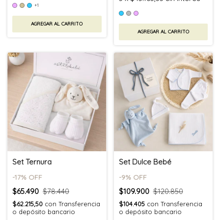
+1
AGREGAR AL CARRITO
AGREGAR AL CARRITO
Set Ternura
Set Dulce Bebé
-
17
% OFF
-
9
% OFF
$65.490
$78.440
$109.900
$120.850
$62.215,50
con
Transferencia
$104.405
con
Transferencia
o depósito bancario
o depósito bancario