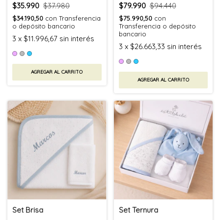
$35.990
$37.980
$79.990
$94.440
$34.190,50
con
Transferencia
$75.990,50
con
o depósito bancario
Transferencia o depósito
bancario
3
x
$11.996,67
sin interés
3
x
$26.663,33
sin interés
AGREGAR AL CARRITO
AGREGAR AL CARRITO
Set Brisa
Set Ternura