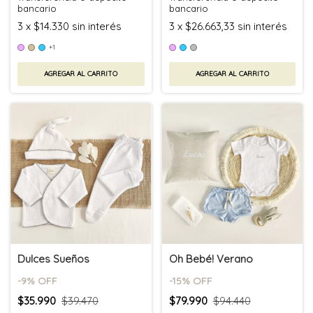
bancario
bancario
3
x
$14.330
sin interés
3
x
$26.663,33
sin interés
+1
AGREGAR AL CARRITO
AGREGAR AL CARRITO
Dulces Sueños
Oh Bebé! Verano
-
9
% OFF
-
15
% OFF
$35.990
$39.470
$79.990
$94.440