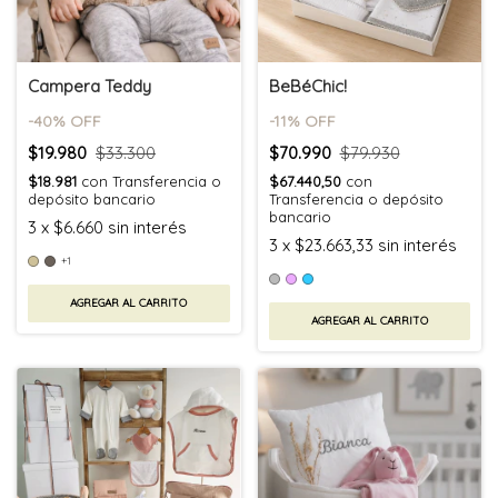
Campera Teddy
BeBéChic!
-
40
% OFF
-
11
% OFF
$19.980
$33.300
$70.990
$79.930
$18.981
con
Transferencia o
$67.440,50
con
depósito bancario
Transferencia o depósito
bancario
3
x
$6.660
sin interés
3
x
$23.663,33
sin interés
+1
AGREGAR AL CARRITO
AGREGAR AL CARRITO