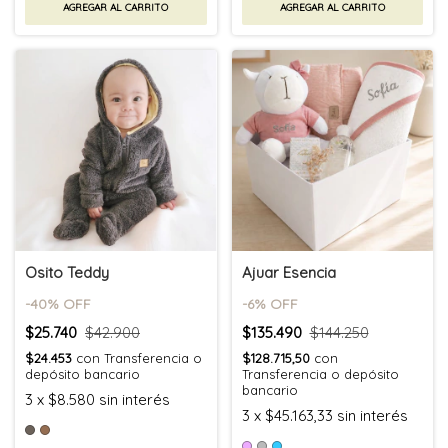
AGREGAR AL CARRITO
AGREGAR AL CARRITO
Osito Teddy
Ajuar Esencia
-
40
% OFF
-
6
% OFF
$25.740
$42.900
$135.490
$144.250
$24.453
con
Transferencia o
$128.715,50
con
depósito bancario
Transferencia o depósito
bancario
3
x
$8.580
sin interés
3
x
$45.163,33
sin interés