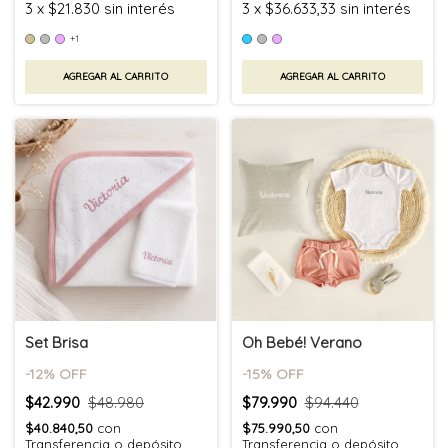
3
x
$21.830
sin interés
3
x
$36.633,33
sin interés
+1
AGREGAR AL CARRITO
AGREGAR AL CARRITO
Set Brisa
Oh Bebé! Verano
-
12
% OFF
-
15
% OFF
$42.990
$48.980
$79.990
$94.440
$40.840,50
con
$75.990,50
con
Transferencia o depósito
Transferencia o depósito