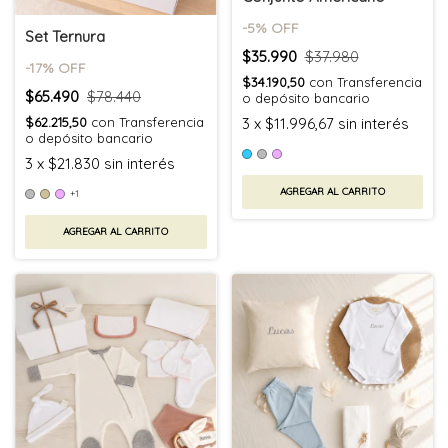
-
5
% OFF
Set Ternura
$35.990
$37.980
-
17
% OFF
$34.190,50
con
Transferencia
$65.490
$78.440
o depósito bancario
3
x
$11.996,67
sin interés
$62.215,50
con
Transferencia
o depósito bancario
3
x
$21.830
sin interés
AGREGAR AL CARRITO
+1
AGREGAR AL CARRITO