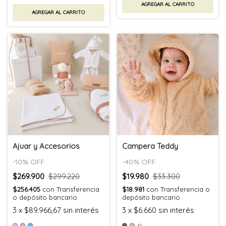
AGREGAR AL CARRITO
AGREGAR AL CARRITO
Ajuar y Accesorios
Campera Teddy
-
10
% OFF
-
40
% OFF
$269.900
$299.220
$19.980
$33.300
$256.405
con
Transferencia
$18.981
con
Transferencia o
o depósito bancario
depósito bancario
3
x
$89.966,67
sin interés
3
x
$6.660
sin interés
+1