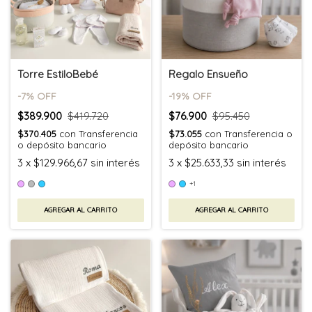
Torre EstiloBebé
Regalo Ensueño
-
7
% OFF
-
19
% OFF
$389.900
$419.720
$76.900
$95.450
$370.405
con
Transferencia
$73.055
con
Transferencia o
o depósito bancario
depósito bancario
3
x
$129.966,67
sin interés
3
x
$25.633,33
sin interés
+1
AGREGAR AL CARRITO
AGREGAR AL CARRITO