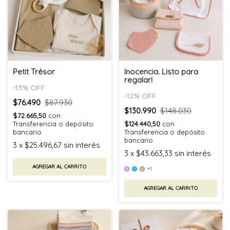
Petit Trésor
Inocencia. Listo para
regalar!
-
13
% OFF
-
12
% OFF
$76.490
$87.930
$130.990
$148.030
$72.665,50
con
Transferencia o depósito
$124.440,50
con
bancario
Transferencia o depósito
bancario
3
x
$25.496,67
sin interés
3
x
$43.663,33
sin interés
AGREGAR AL CARRITO
+1
AGREGAR AL CARRITO