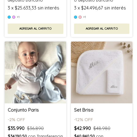
depósito bancario
o depósito bancario
3
x
$25.633,33
sin interés
3
x
$24.496,67
sin interés
+1
+1
AGREGAR AL CARRITO
AGREGAR AL CARRITO
Conjunto Paris
Set Brisa
-
2
% OFF
-
12
% OFF
$35.990
$36.890
$42.990
$48.980
$34.190,50
con
Transferencia
$40.840,50
con