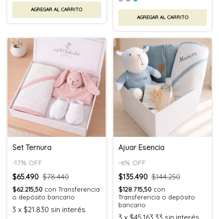
AGREGAR AL CARRITO
AGREGAR AL CARRITO
Set Ternura
Ajuar Esencia
-
17
% OFF
-
6
% OFF
$65.490
$78.440
$135.490
$144.250
$62.215,50
con
Transferencia
$128.715,50
con
o depósito bancario
Transferencia o depósito
bancario
3
x
$21.830
sin interés
3
x
$45.163,33
sin interés