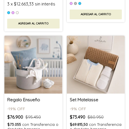
3
x
$12.663,33
sin interés
AGREGAR AL CARRITO
AGREGAR AL CARRITO
Regalo Ensueño
Set Matelasse
-
19
% OFF
-
9
% OFF
$76.900
$95.450
$73.490
$80.950
$73.055
con
Transferencia o
$69.815,50
con
Transferencia