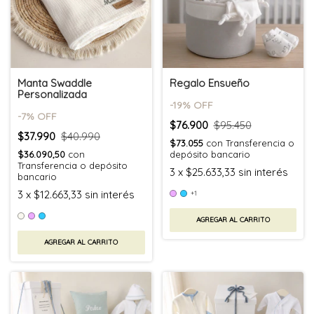
Manta Swaddle
Regalo Ensueño
Personalizada
-
19
% OFF
-
7
% OFF
$76.900
$95.450
$37.990
$40.990
$73.055
con
Transferencia o
$36.090,50
con
depósito bancario
Transferencia o depósito
3
x
$25.633,33
sin interés
bancario
3
x
$12.663,33
sin interés
+1
AGREGAR AL CARRITO
AGREGAR AL CARRITO