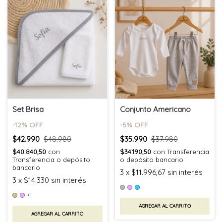
Set Brisa
Conjunto Americano
-
12
% OFF
-
5
% OFF
$42.990
$48.980
$35.990
$37.980
$40.840,50
con
$34.190,50
con
Transferencia
Transferencia o depósito
o depósito bancario
bancario
3
x
$11.996,67
sin interés
3
x
$14.330
sin interés
+1
AGREGAR AL CARRITO
AGREGAR AL CARRITO