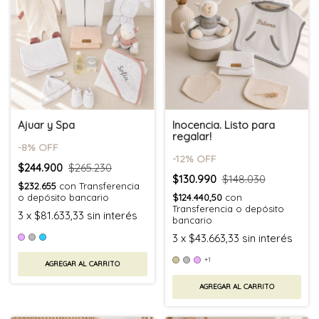
Ajuar y Spa
Inocencia. Listo para
regalar!
-
8
% OFF
-
12
% OFF
$244.900
$265.230
$130.990
$148.030
$232.655
con
Transferencia
o depósito bancario
$124.440,50
con
Transferencia o depósito
3
x
$81.633,33
sin interés
bancario
3
x
$43.663,33
sin interés
+1
AGREGAR AL CARRITO
AGREGAR AL CARRITO