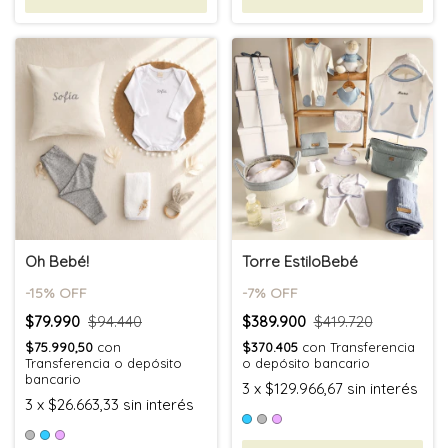
Oh Bebé!
Torre EstiloBebé
-
15
% OFF
-
7
% OFF
$79.990
$94.440
$389.900
$419.720
$75.990,50
con
$370.405
con
Transferencia
Transferencia o depósito
o depósito bancario
bancario
3
x
$129.966,67
sin interés
3
x
$26.663,33
sin interés